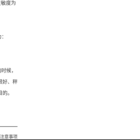
灵敏度为
为：
的时候，
很好、秤
目的。
注意事项