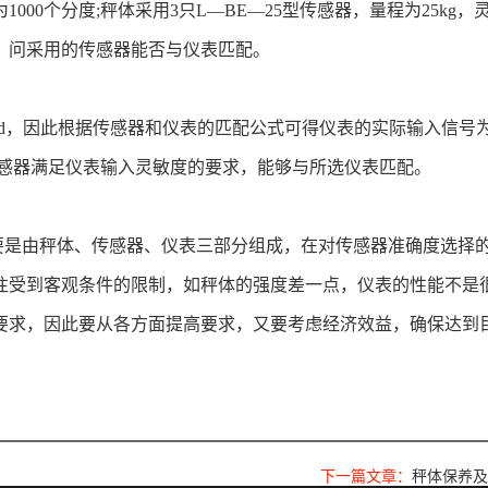
00个分度;秤体采用3只L—BE—25型传感器，量程为25kg，
25仪表。问采用的传感器能否与仪表匹配。
V/d，因此根据传感器和仪表的匹配公式可得仪表的实际输入信号
，所以，采用的传感器满足仪表输入灵敏度的要求，能够与所选仪表匹配。
是由秤体、传感器、仪表三部分组成，在对传感器准确度选择
往受到客观条件的限制，如秤体的强度差一点，仪表的性能不是
要求，因此要从各方面提高要求，又要考虑经济效益，确保达到
下一篇文章：
秤体保养及