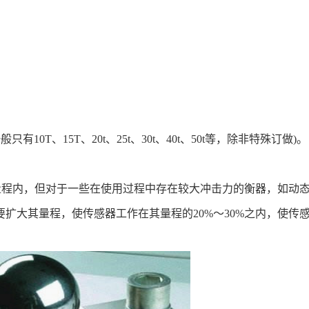
T、15T、20t、25t、30t、40t、50t等，除非特殊订做)。
量程内，但对于一些在使用过程中存在较大冲击力的衡器，如动
扩大其量程，使传感器工作在其量程的20%～30%之内，使传