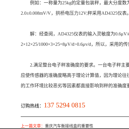
例如：一称量为25kg的定量包装秤，最大分度数为10
2.0±0.008mV/V，拱桥电压力12V;秤采用AD43
解：经查阅，AD4325仪表的输入灵敏度为0.6μ
2×12×25/1000×3×25=8μV/d>0.6μv/d
2.满足整台电子秤准确度的要求。一台电子秤主要
应使传感器的准确度略高于理论计算值，因为理论往
的工作环境比较恶劣等因素都直接影响到秤的准确度
137 5294 0815
订购热线：
上一篇文章：
重庆汽车衡接线盒的重要性