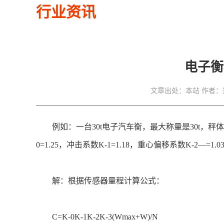
行业资讯
电子衡
文章出处：本站
作者：
例如：一台30t电子汽车衡，最大称量是30t，秤体
0=1.25，冲击系数K-1=1.18，重心偏移系数K-2—=
解：根据传感器量程计算公式：
C=K-0K-1K-2K-3(Wmax+W)/N