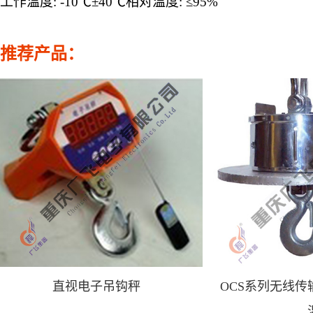
工作温度
: -10
℃±
40
℃
相对温度: ≤95%
推荐产品：
直视电子吊钩秤
OCS系列无线