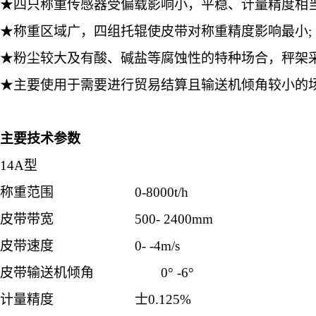
★四只称重传感器受偏载影响小，平稳、计量精度相当
★称重区域广，四组托辊使皮带对称重精度影响最小;
★粉尘较大及有酸、碱盐等腐蚀性的特种场合，秤架采
★主要使用于需要进行贸易结算且输送机倾角较小的
主要技术参数
14A型
称重范围
0-8000t/h
皮带带宽
500- 2400mm
皮带速度
0- -4m/s
皮带输送机倾角
0° -6°
计量精度
士
0.125%