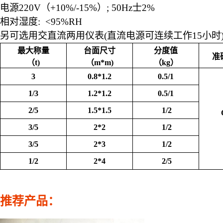
电源
220V
（
+10%/-15%）
; 50Hz士2%
相对湿度
: <95%RH
另可选用交直流两用仪表
(直流电源可连续工作15小时
最大称量
台面尺寸
分度值
准
（t)
（m*m)
（kg）
3
0.8*1.2
0.5/1
1/3
1.2*1.2
0.5/1
2/5
1.5*1.5
1/2
3/5
2*2
1/2
3/5
2*3
1/2
1/2
2*4
2/5
推荐产品：