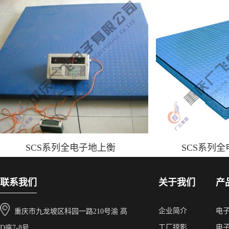
SCS系列全电子地上衡
SCS系列
联系我们
关于我们
产
企业简介
电
重庆市九龙坡区科园一路210号渝 高
工厂掠影
电
D座7-8号