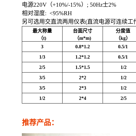
电源
220V
（
+10%/-15%）
; 50Hz士2%
相对湿度
: <95%RH
另可选用交直流两用仪表
(直流电源可连续工作
最大称量
台面尺寸
分度值
（t)
（m*m)
（kg）
3
0.8*1.2
0.5/1
1/3
1.2*1.2
0.5/1
2/5
1.5*1.5
1/2
3/5
2*2
1/2
3/5
2*3
1/2
1/2
2*4
2/5
推荐产品：