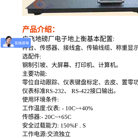
产品介绍：
广飞地磅厂电子地上衡基本配置
:
秤台、传感器、接线盒、传输线缆、称重显
选配件
:
钢制引坡、大屏幕、打印机、计算机。
主要功能
:
零位自动跟踪、仪表键盘标定、去皮、置零
仪表标准
RS-232、 RS-422接口输出。
使用环境条件
:
工作温度
:仪表: - 10C~+40%
传感器
:- 20C~+65C
安全过载能力
: 150%F . S
工作电源
:交流独立