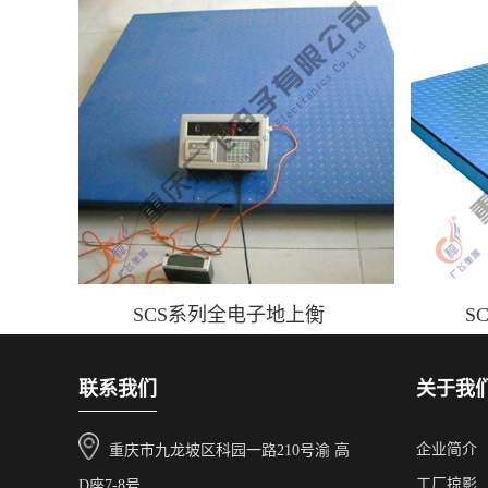
SCS系列全电子地上衡
S
联系我们
关于我
企业简介
重庆市九龙坡区科园一路210号渝 高
工厂掠影
D座7-8号