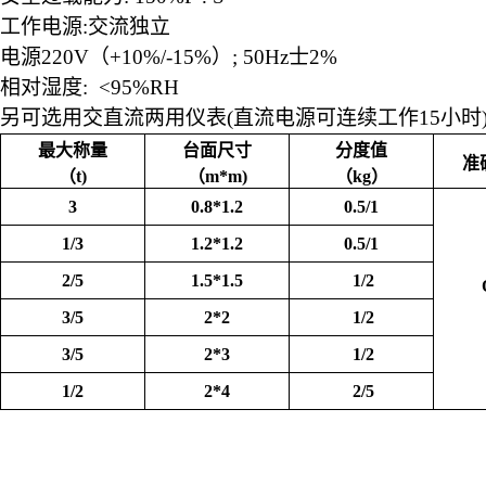
工作电源
:交流独立
电源
220V
（
+10%/-15%）
; 50Hz士2%
相对湿度
: <95%RH
另可选用交直流两用仪表
(直流电源可连续工作15小时
最大称量
台面尺寸
分度值
准
（t)
（m*m)
（kg）
3
0.8*1.2
0.5/1
1/3
1.2*1.2
0.5/1
2/5
1.5*1.5
1/2
3/5
2*2
1/2
3/5
2*3
1/2
1/2
2*4
2/5