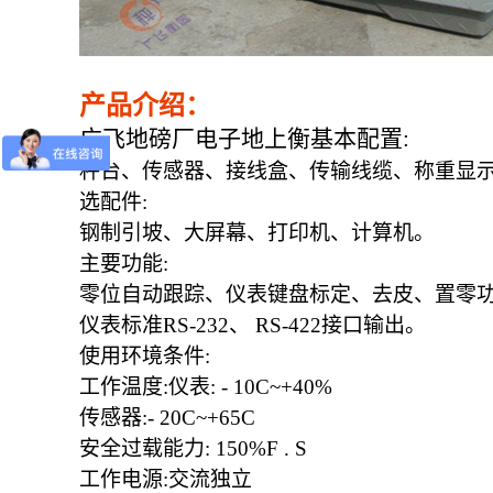
产品介绍：
广飞地磅厂电子地上衡
基本配置
:
秤台、传感器、接线盒、传输线缆、称重显
选配件
:
钢制引坡、大屏幕、打印机、计算机。
主要功能
:
零位自动跟踪、仪表键盘标定、去皮、置零
仪表标准
RS-232、 RS-422接口输出。
使用环境条件
:
工作温度
:仪表: - 10C~+40%
传感器
:- 20C~+65C
安全过载能力
: 150%F . S
工作电源
:交流独立