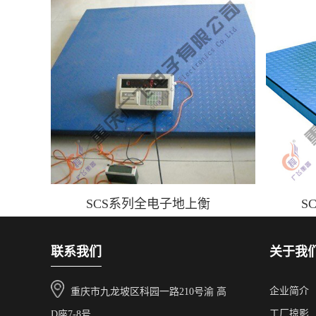
SCS系列全电子地上衡
S
联系我们
关于我
企业简介
重庆市九龙坡区科园一路210号渝 高
工厂掠影
D座7-8号