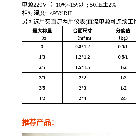
电源
220V
（
+10%/-15%）
; 50Hz士2%
相对湿度
: <95%RH
另可选用交直流两用仪表
(直流电源可连续工作
最大称量
台面尺寸
分度值
（t)
（m*m)
（kg）
3
0.8*1.2
0.5/1
1/3
1.2*1.2
0.5/1
2/5
1.5*1.5
1/2
3/5
2*2
1/2
3/5
2*3
1/2
1/2
2*4
2/5
推荐产品：