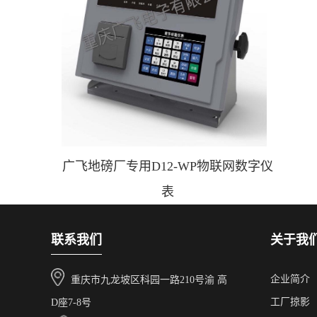
广飞地磅厂专用D12-WP物联网数字仪
表
联系我们
关于我
企业简介
重庆市九龙坡区科园一路210号渝 高
工厂掠影
D座7-8号