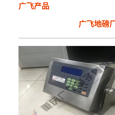
广飞产品
广飞地磅厂