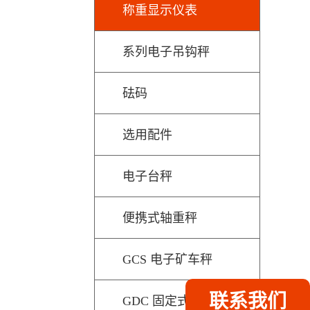
称重显示仪表
系列电子吊钩秤
砝码
选用配件
电子台秤
便携式轴重秤
GCS 电子矿车秤
联系我们
GDC 固定式动态车辆检测秤