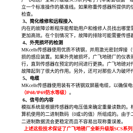
立一个标准操作的基准线。如果称重传感器所提供的
检查。
3、简化维修和远程接入
内在的故障诊断程序能帮助用户和维修人员找出哪里
更加高效。在个别情况下，故障的排除可能需要传感
4
、外壳损坏的检测
MKcells
传感器使用优质不锈钢，并用激光密封焊接（
损的感应装置。如果外壳被损坏，广飞地磅厂的仪表
行，直到传感器在预定的时间进行更换。广飞地磅对
故障起到了很大的作用。另外，还可对那些人为破坏
5
、电缆
MKcells
传感器使用装有不锈钢双屏蔽电缆，以确保电
（
防水等级）
。
IP68/IP69
6、信号的内容
模拟系统是根据传感器的电压值来确定重量读数的。
算机使用的二进制数码（
或
的值）所组成的。由于
0
1
二进制数据流会更稳定而且不容易出现称重误差。
上述这些技术保证了广飞地磅厂全新升级版
SCS
系列