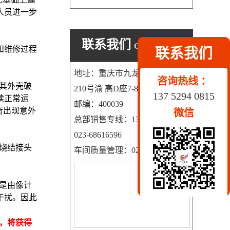
人员进一步
联系我们
CONTACT US
和维修过程
联系我们
地址：重庆市九龙坡区科园一路
咨询热线 ：
其外壳破
210号渝 高D座7-8号
137 5294 0815
续正常运
邮编：400039
衡出现意外
微信
总部销售专线：13752940815
023-68616596
烧结接头
车间质量管理：023-68616736
是由像计
干扰。因此
，将获得