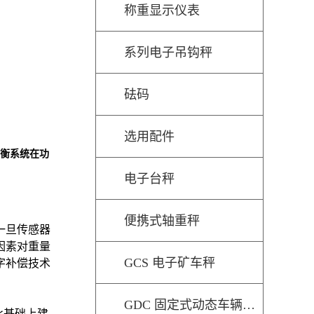
称重显示仪表
系列电子吊钩秤
砝码
选用配件
车衡系统在功
电子台秤
便携式轴重秤
一旦传感器
因素对重量
GCS 电子矿车秤
字补偿技术
GDC 固定式动态车辆检测秤
此基础上建