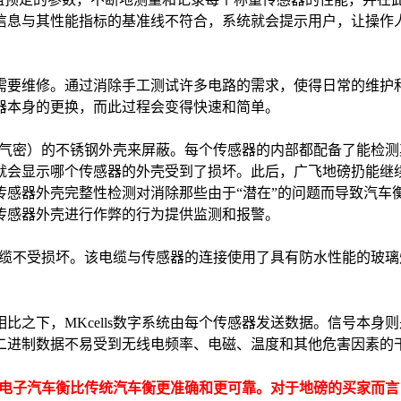
信息与其性能指标的基准线不符合，系统就会提示用户，让操作
需要维修。通过消除手工测试许多电路的需求，使得日常的维护
器本身的更换，而此过程会变得快速和简单。
气密）的不锈钢外壳来屏蔽。每个传感器的内部都配备了能检测
就会显示哪个传感器的外壳受到了损坏。此后，广飞地磅扔能继
传感器外壳完整性检测对消除那些由于“潜在”的问题而导致汽车
传感器外壳进行作弊的行为提供监测和报警。
缆不受损坏。该电缆与传感器的连接使用了具有防水性能的玻璃
相比之下，
MKcells
数字系统由每个传感器发送数据。信号本身则
二进制数据不易受到无线电频率、电磁、温度和其他危害因素的
电子汽车衡比传统汽车衡更准确和更可靠。对于地磅的买家而言