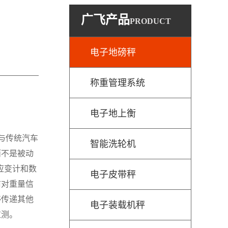
广飞产品
PRODUCT
电子地磅秤
称重管理系统
电子地上衡
与传统汽车
智能洗轮机
而不是被动
用应变计和数
电子皮带秤
前对重量信
够传递其他
电子装载机秤
监测。