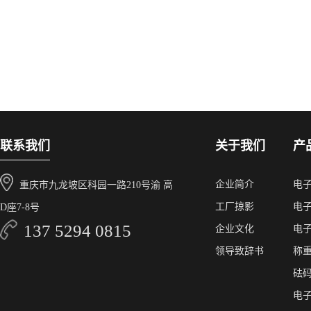
联系我们
关于我们
产
企业简介
电
重庆市九龙坡区科园一路210号渝 高
工厂掠影
电
D座7-8号
137 5294 0815
企业文化
电
领导致辞书
称
砝
电