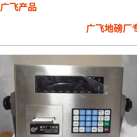
广飞产品
广飞地磅厂