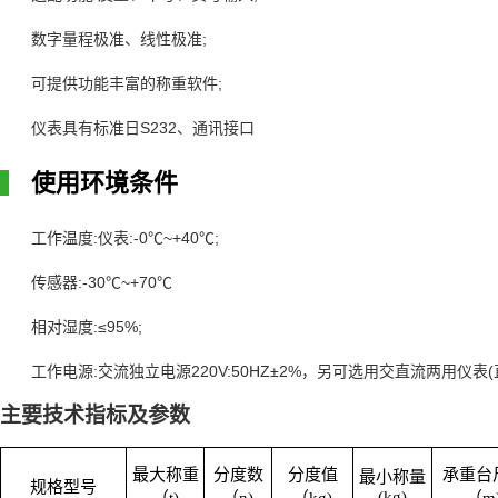
;
数字量程极准、线性极准
;
可提供功能丰富的称重软件
S232
仪表具有标准日
、通讯接口
使用环境条件
:
:-0℃~+40℃;
工作温度
仪表
:-30℃~+70℃
传感器
:≤95%;
相对湿度
:
220V:50HZ±2%
(
工作电源
交流独立电源
，另可选用交直流两用仪表
主要技术指标及参数
最大称重
分度数
分度值
承重台
最小称量
规格型号
(kg)