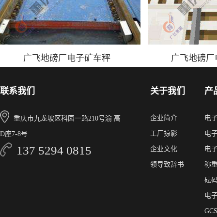
广飞地磅厂电子矿车秤
广飞地磅厂
联系我们
关于我们
产
企业简介
电
重庆市九龙坡区科园一路210号渝 高
工厂掠影
电
D座7-8号
137 5294 0815
企业文化
电
领导致辞书
称
砝
电
GC